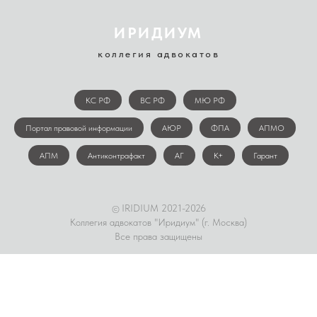
ИРИДИУМ
коллегия адвокатов
КС РФ
ВС РФ
МЮ РФ
Портал правовой информации
АЮР
ФПА
АПМО
АПМ
Антиконтрафакт
АГ
К+
Гарант
IRIDIUM 2021-2026
©
Коллегия адвокатов "Иридиум" (г. Москва)
Все права защищены